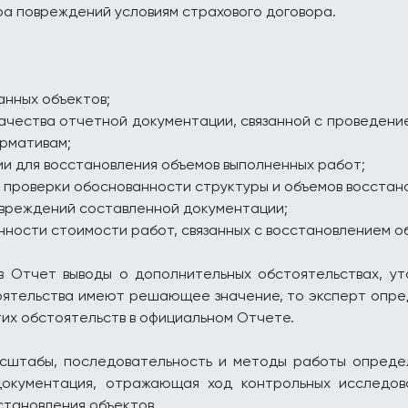
ра повреждений условиям страхового договора.
анных объектов;
качества отчетной документации, связанной с проведени
ормативам;
и для восстановления объемов выполненных работ;
я проверки обоснованности структуры и объемов восстан
овреждений составленной документации;
нности стоимости работ, связанных с восстановлением о
 Отчет выводы о дополнительных обстоятельствах, ут
оятельства имеют решающее значение, то эксперт опред
их обстоятельств в официальном Отчете.
асштабы, последовательность и методы работы определ
документация, отражающая ход контрольных исследов
тановления объектов.