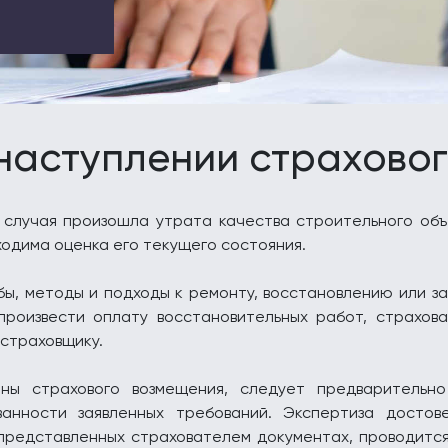
наступлении страховог
 случая произошла утрата качества строительного объе
одима оценка его текущего состояния.
бы, методы и подходы к ремонту, восстановлению или з
 произвести оплату восстановительных работ, страхов
 страховщику.
ны страхового возмещения, следует предварительн
анности заявленных требований. Экспертиза достов
представленных страхователем документах, проводитс